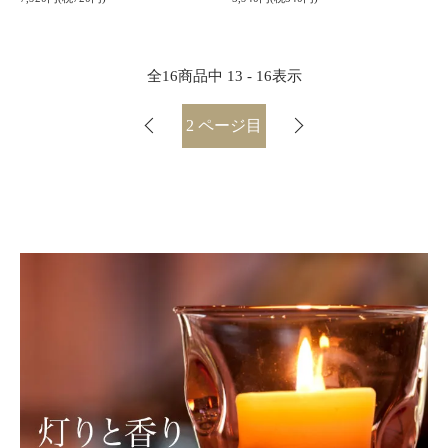
全
16
商品中
13 - 16
表示
2
ページ目