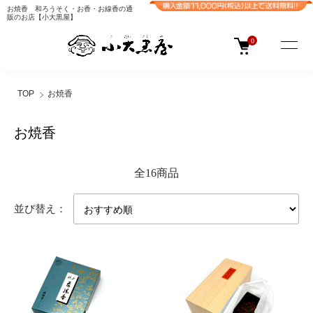
お焼香 和ろうそく・お香・お線香の通
販のお店【小大黒屋】
0
TOP
お焼香
お焼香
全16商品
並び替え：