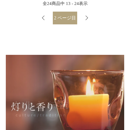
全
24
商品中
13 - 24
表示
2
ページ目