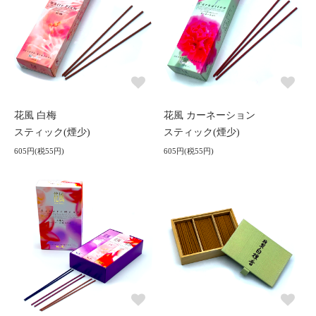
花風 白梅
花風 カーネーション
スティック(煙少)
スティック(煙少)
605円(税55円)
605円(税55円)