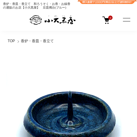
香炉・香皿・香立て 和ろうそく・お香・お線香
の通販のお店【小大黒屋】 豆皿燭台(ブルー)
0
TOP
香炉・香皿・香立て