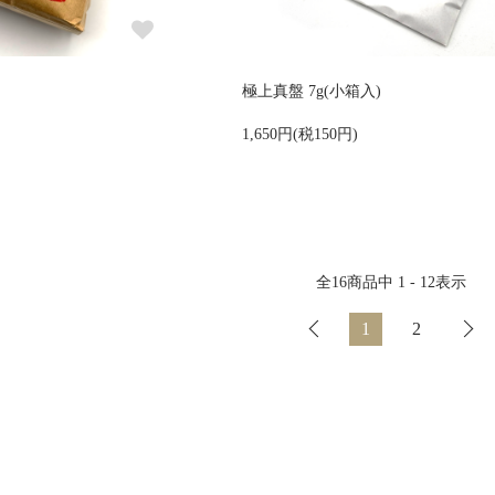
極上真盤 7g(小箱入)
1,650円(税150円)
全
16
商品中
1 - 12
表示
1
2