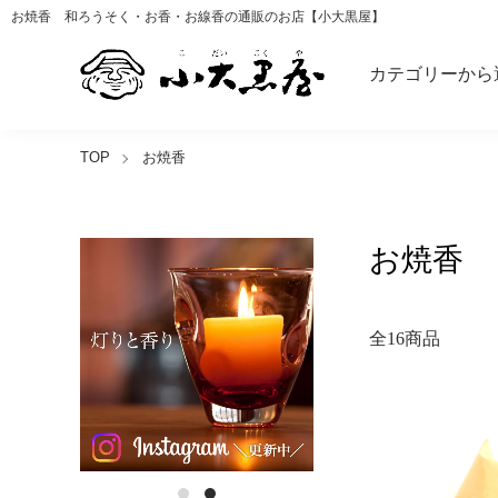
お焼香 和ろうそく・お香・お線香の通販のお店【小大黒屋】
カテゴリーから
TOP
お焼香
お焼香
全16商品