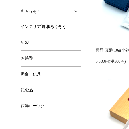
和ろうそく
インテリア調 和ろうそく
匂袋
極品 真盤 10g(小
お焼香
5,500円(税500円)
燭台・仏具
記念品
西洋ローソク