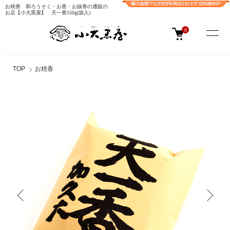
お焼香 和ろうそく・お香・お線香の通販の
お店【小大黒屋】 天一香150g(袋入)
0
TOP
お焼香