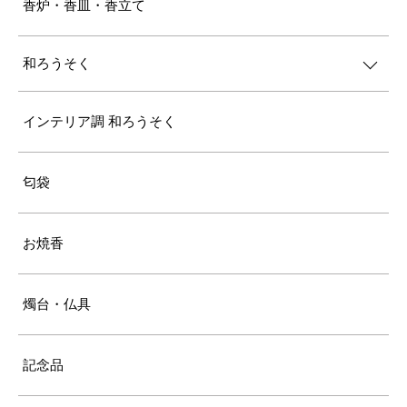
香炉・香皿・香立て
和ろうそく
インテリア調 和ろうそく
匂袋
お焼香
燭台・仏具
記念品