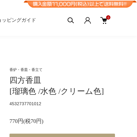
0
ョッピングガイド
香炉・香皿・香立て
四方香皿
[瑠璃色 /水色 /クリーム色]
4532737701012
770円(税70円)