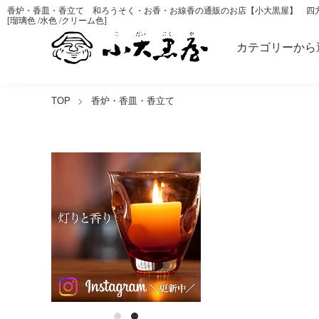
香炉・香皿・香立て 和ろうそく・お香・お線香の通販のお店【小大黒屋】 四
[瑠璃色 /水色 /クリーム色]
カテゴリーから
TOP
香炉・香皿・香立て