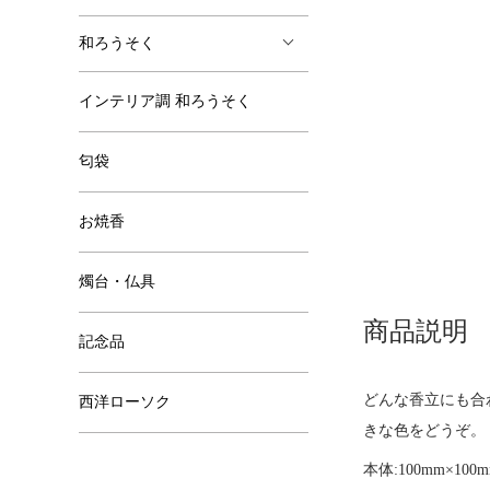
和ろうそく
インテリア調 和ろうそく
匂袋
お焼香
燭台・仏具
商品説明
記念品
どんな香立にも合
西洋ローソク
きな色をどうぞ。
本体:100mm×100