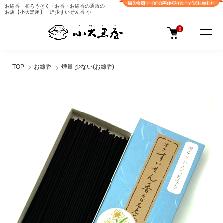
お線香 和ろうそく・お香・お線香の通販の
お店【小大黒屋】 煙少すいせん香 小
0
TOP
お線香
煙量 少ない(お線香)