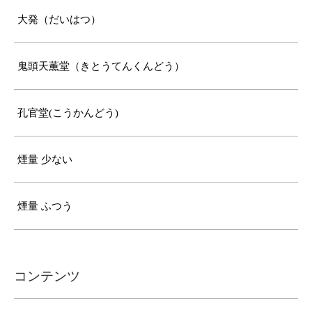
大発（だいはつ）
鬼頭天薫堂（きとうてんくんどう）
孔官堂(こうかんどう)
煙量 少ない
煙量 ふつう
コンテンツ