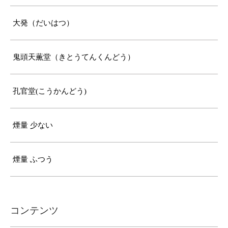
大発（だいはつ）
鬼頭天薫堂（きとうてんくんどう）
孔官堂(こうかんどう)
煙量 少ない
煙量 ふつう
コンテンツ