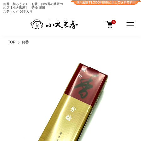
お香 和ろうそく・お香・お線香の通販の
お店【小大黒屋】 芳輪 堀川
スティック 20本入り
0
TOP
お香