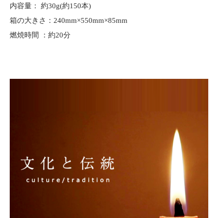
内容量： 約30g(約150本)
箱の大きさ：240mm×550mm×85mm
燃焼時間 ：約20分