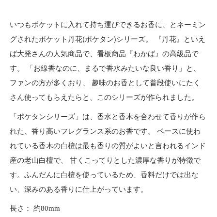
いつもポケットに入れて持ち運びできるお香に、とネーミン
グされたポケット丹花(ポケタン)シリーズ。 『丹花』といえ
ば大発さんの人気商品で、看板商品『わかば』の高級品で
す。 「お線香なのに、まるで香水みたいな良い香り」と、
ファンの方が多くおり、 趣味のお香として普段使いにたく
さん使ってもらえたらと、このシリーズが作られました。
「ポケタンシリーズ」は、香水と香木を合わせて香りが作ら
れた、香り高いフレグランス系のお香です。 ベースに使わ
れている香木の白檀は最も香りの質がよいと言われるインド
産の老山白檀で、 甘くこってりとした濃厚な香りが特徴で
す。ふんだんに白檀を使っているため、香料だけでは出な
い、深みのある香りに仕上がっています。
長さ： 約80mm