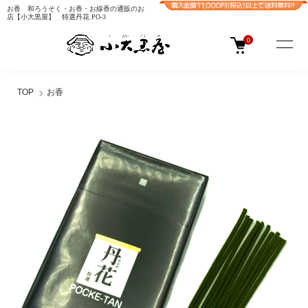
お香 和ろうそく・お香・お線香の通販のお
店【小大黒屋】 特選丹花 PO-3
0
TOP
お香