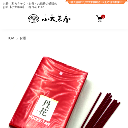
お香 和ろうそく・お香・お線香の通販の
お店【小大黒屋】 梅丹花 PO-2
0
TOP
お香