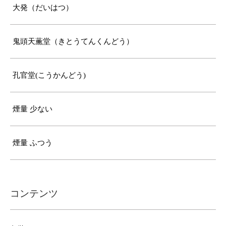
大発（だいはつ）
鬼頭天薫堂（きとうてんくんどう）
孔官堂(こうかんどう)
煙量 少ない
煙量 ふつう
コンテンツ