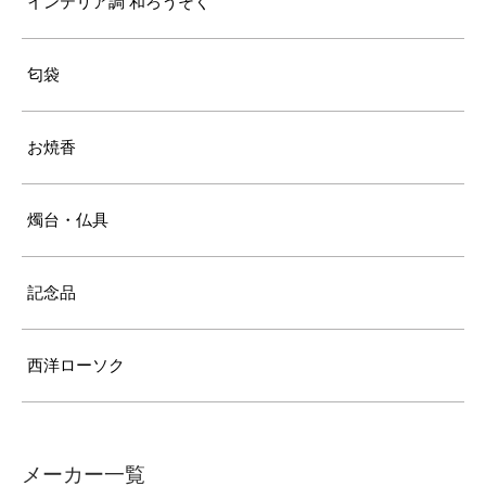
インテリア調 和ろうそく
匂袋
お焼香
燭台・仏具
記念品
西洋ローソク
メーカー一覧