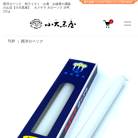
西洋ローソク 和ろうそく・お香・お線香の通販
のお店【小大黒屋】 カメヤマ 大ローソク 20号
225ｇ
0
TOP
西洋ローソク