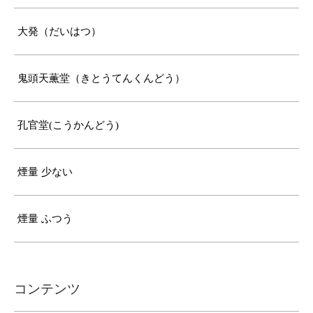
大発（だいはつ）
鬼頭天薫堂（きとうてんくんどう）
孔官堂(こうかんどう)
煙量 少ない
煙量 ふつう
コンテンツ