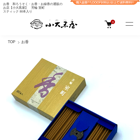
お香 和ろうそく・お香・お線香の通販の
お店【小大黒屋】 芳輪 室町
スティック 80本入り
0
TOP
お香