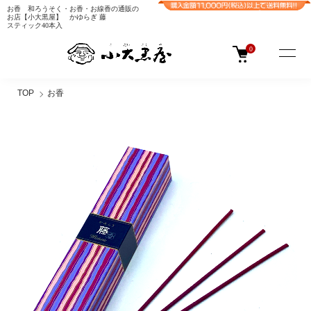
お香 和ろうそく・お香・お線香の通販の
お店【小大黒屋】 かゆらぎ 藤
スティック40本入
0
TOP
お香