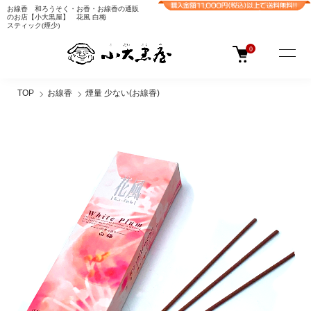
お線香 和ろうそく・お香・お線香の通販
のお店【小大黒屋】 花風 白梅
スティック(煙少)
0
TOP
お線香
煙量 少ない(お線香)