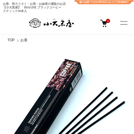
お香 和ろうそく・お香・お線香の通販のお店
【小大黒屋】 IMAGINE ブラックコーヒー
スティック40本入
0
TOP
お香