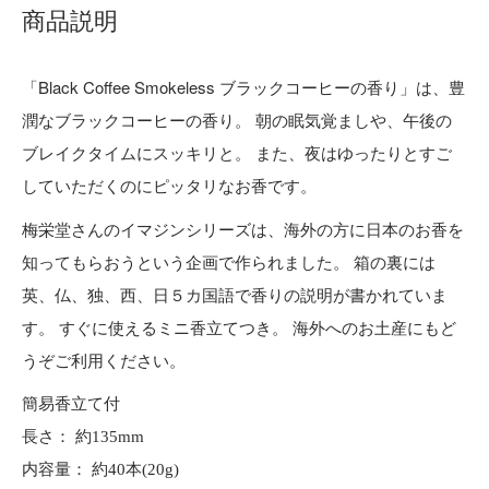
商品説明
「Black Coffee Smokeless ブラックコーヒーの香り」は、豊
潤なブラックコーヒーの香り。 朝の眠気覚ましや、午後の
ブレイクタイムにスッキリと。 また、夜はゆったりとすご
していただくのにピッタリなお香です。
梅栄堂さんのイマジンシリーズは、海外の方に日本のお香を
知ってもらおうという企画で作られました。 箱の裏には
英、仏、独、西、日５カ国語で香りの説明が書かれていま
す。 すぐに使えるミニ香立てつき。 海外へのお土産にもど
うぞご利用ください。
簡易香立て付
長さ： 約135mm
内容量： 約40本(20g)