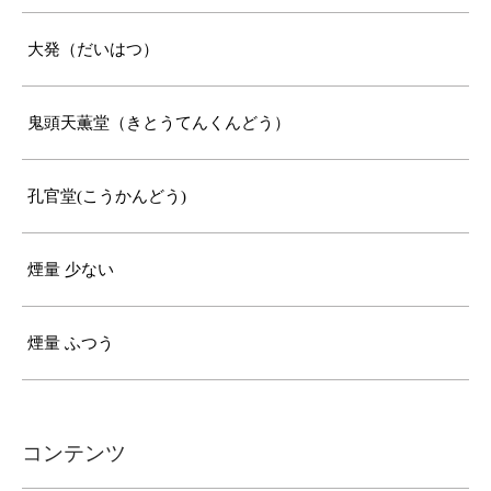
大発（だいはつ）
鬼頭天薫堂（きとうてんくんどう）
孔官堂(こうかんどう)
煙量 少ない
煙量 ふつう
コンテンツ