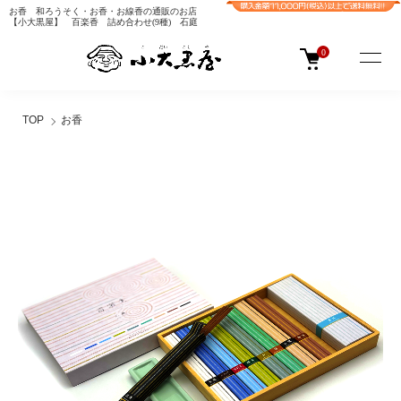
お香 和ろうそく・お香・お線香の通販のお店
【小大黒屋】 百楽香 詰め合わせ(9種) 石庭
0
TOP
お香