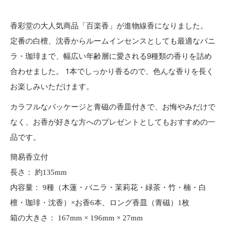
香彩堂の大人気商品「百楽香」が進物線香になりました。
定番の白檀、沈香からルームインセンスとしても最適なバニ
ラ・珈琲まで、幅広い年齢層に愛される9種類の香りを詰め
合わせました。 1本でしっかり香るので、色んな香りを長く
お楽しみいただけます。
カラフルなパッケージと青磁の香皿付きで、お悔やみだけで
なく、お香が好きな方へのプレゼントとしてもおすすめの一
品です。
簡易香立付
長さ： 約135mm
内容量： 9種（木蓮・バニラ・茉莉花・緑茶・竹・楠・白
檀・珈琲・沈香）×お香6本、ロング香皿（青磁）1枚
箱の大きさ： 167mm × 196mm × 27mm