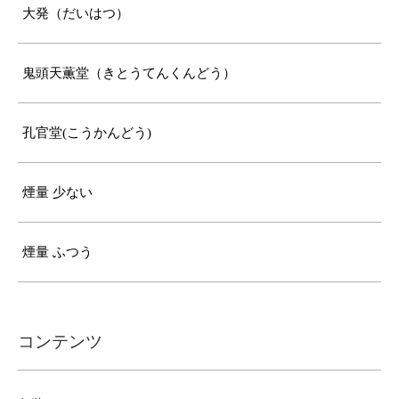
大発（だいはつ）
鬼頭天薫堂（きとうてんくんどう）
孔官堂(こうかんどう)
煙量 少ない
煙量 ふつう
コンテンツ