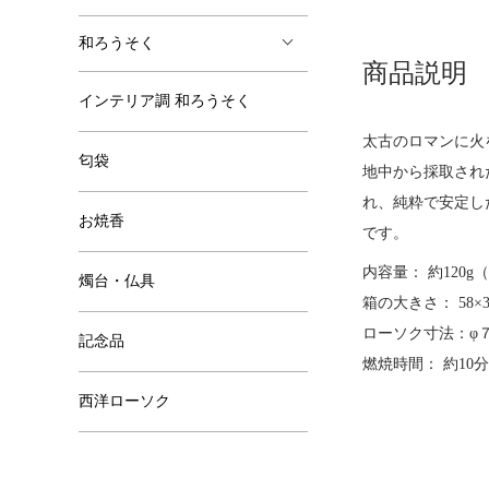
和ろうそく
商品説明
インテリア調 和ろうそく
太古のロマンに火
匂袋
地中から採取され
れ、純粋で安定し
お焼香
です。
内容量： 約120g
燭台・仏具
箱の大きさ： 58×3
ローソク寸法：φ７
記念品
燃焼時間： 約10分
西洋ローソク