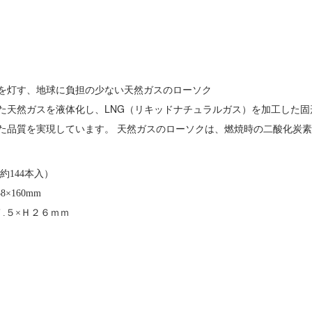
を灯す、地球に負担の少ない天然ガスのローソク
た天然ガスを液体化し、LNG（リキッドナチュラルガス）を加工した
た品質を実現しています。 天然ガスのローソクは、燃焼時の二酸化炭
（約144本入）
8×160mm
.５×Ｈ２６ｍｍ