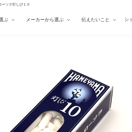
ローソク灯しび１０
シ
選ぶ
メーカーから選ぶ
伝えたいこと