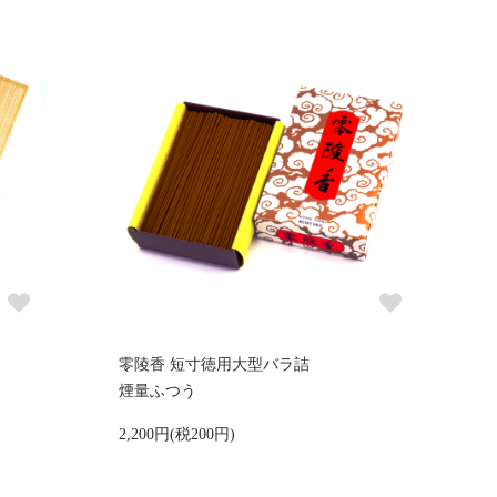
零陵香 短寸徳用大型バラ詰
煙量ふつう
2,200円(税200円)