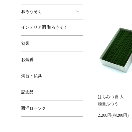
和ろうそく
インテリア調 和ろうそく
匂袋
お焼香
燭台・仏具
記念品
はちみつ香 大
煙量ふつう
西洋ローソク
2,200円(税200円)