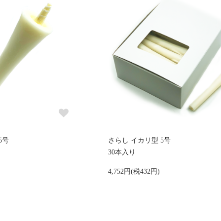
5号
さらし イカリ型 5号
30本入り
4,752円(税432円)