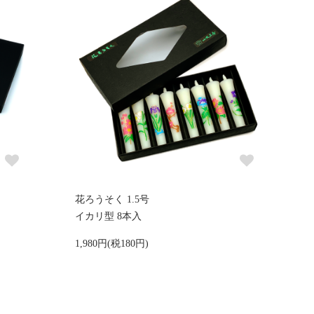
花ろうそく 1.5号
イカリ型 8本入
1,980円(税180円)