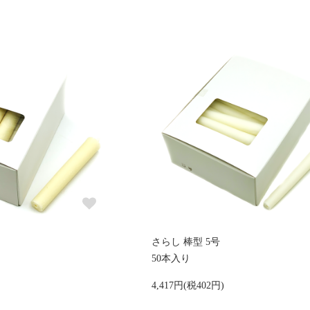
さらし 棒型 5号
50本入り
4,417円(税402円)