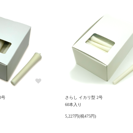
0号
さらし イカリ型 2号
60本入り
5,227円(税475円)