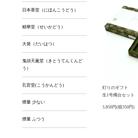
日本香堂（にほんこうどう）
精華堂（せいかどう）
大発（だいはつ）
鬼頭天薫堂（きとうてんくんど
う）
孔官堂(こうかんどう)
灯りのギフト
生1号燭台セット
煙量 少ない
3,850円(税350円)
煙量 ふつう