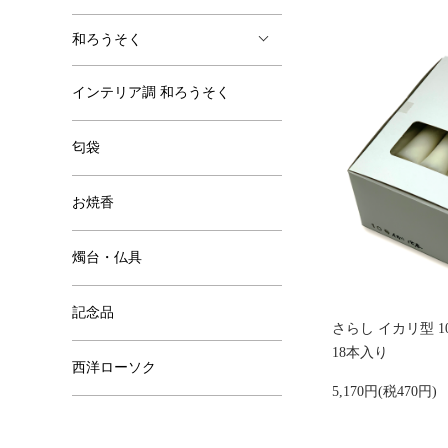
和ろうそく
インテリア調 和ろうそく
匂袋
お焼香
燭台・仏具
記念品
さらし イカリ型 1
18本入り
西洋ローソク
5,170円(税470円)