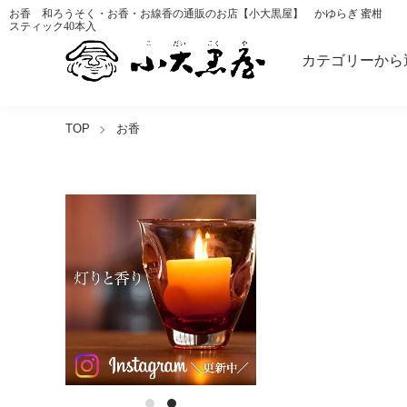
お香 和ろうそく・お香・お線香の通販のお店【小大黒屋】 かゆらぎ 蜜柑
スティック40本入
カテゴリーから
TOP
お香