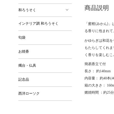
商品説明
和ろうそく
「蜜柑(みかん)
インテリア調 和ろうそく
る香りに包まれて
匂袋
かゆらぎは和花を
もたらしてくれま
お焼香
く香りを楽しむこ
簡易香立て付
燭台・仏具
長さ： 約140mm
内容量： 約40本(40
記念品
箱の大きさ： 160m
燃焼時間 ：約25分
西洋ローソク