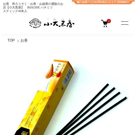
お香 和ろうそく・お香・お線香の通販のお
店【小大黒屋】 IMAGINE ハチミツ
スティック40本入
0
TOP
お香