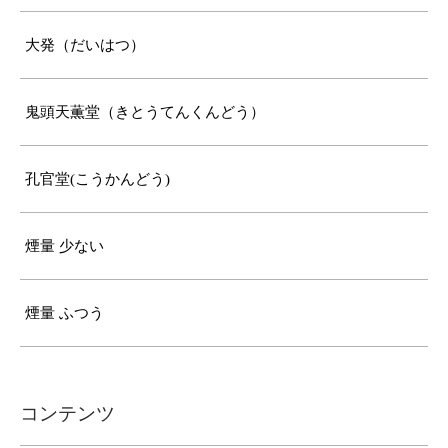
大発（だいはつ）
鬼頭天薫堂（きとうてんくんどう）
孔官堂(こうかんどう)
煙量 少ない
煙量 ふつう
コンテンツ