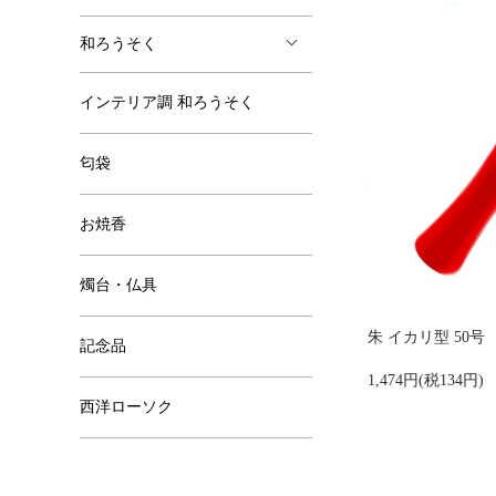
和ろうそく
インテリア調 和ろうそく
匂袋
お焼香
燭台・仏具
朱 イカリ型 50号
記念品
1,474円(税134円)
西洋ローソク