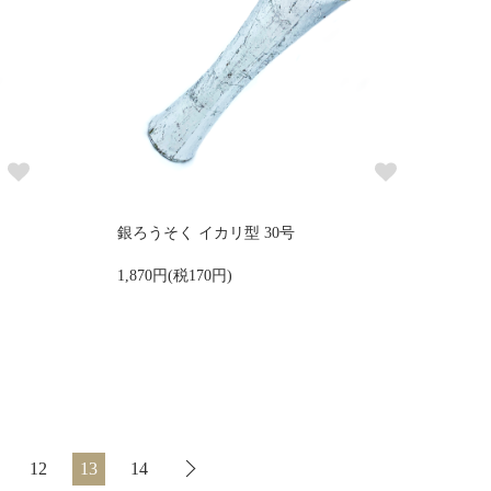
銀ろうそく イカリ型 30号
1,870円(税170円)
12
13
14