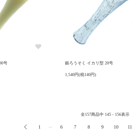
00号
銀ろうそく イカリ型 20号
1,540円(税140円)
全
157
商品中
145 - 156
表示
...
1
6
7
8
9
10
11